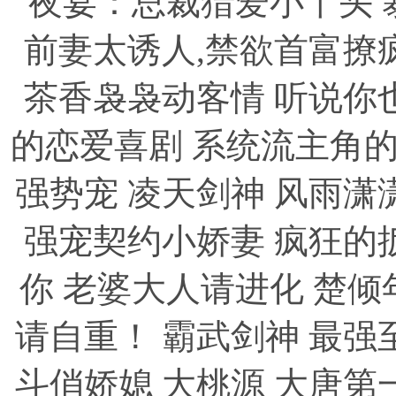
夜宴：总裁猎爱小丫头
前妻太诱人,禁欲首富撩
茶香袅袅动客情
听说你
的恋爱喜剧
系统流主角
强势宠
凌天剑神
风雨潇
强宠契约小娇妻
疯狂的
你
老婆大人请进化
楚倾
请自重！
霸武剑神
最强
斗俏娇媳
大桃源
大唐第