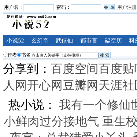
用户名：
密码：
用户注册
小说52
玄幻奇
武侠仙
都市言
架空历
科
幻
侠
情
史
作者
书名
分享到：
百度空间
百度贴
人网
开心网
豆瓣网
天涯社
热小说：
我有一个修仙
小鲜肉过分接地气
重生