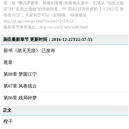
雨，在 “哪识罗裙里、销魂别有香”的香艳生涯中，完成从 “治世之能
臣”到 “乱世之枭雄”的华丽转变。PS:我在QT语音房间【2133621】更
俗官方QT，大家有空可以一起聊聊。 链接地址
http://qt.qq.com/go.html?roomid=2133621
最新章节推荐地址：http://m.wx52.info/xs98.html
枭臣最新章节 更新时间：2016-12-22T22:57:55
新书《踏天无痕》 已发布
尾章
第88章 梦圆江宁
第87章 风卷残云
第86章 残局碎梦
正文
楔子