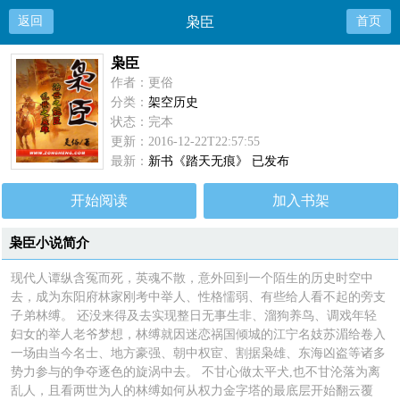
返回
枭臣
首页
枭臣
作者：更俗
分类：
架空历史
状态：完本
更新：2016-12-22T22:57:55
最新：
新书《踏天无痕》 已发布
开始阅读
加入书架
枭臣小说简介
现代人谭纵含冤而死，英魂不散，意外回到一个陌生的历史时空中
去，成为东阳府林家刚考中举人、性格懦弱、有些给人看不起的旁支
子弟林缚。 还没来得及去实现整日无事生非、溜狗养鸟、调戏年轻
妇女的举人老爷梦想，林缚就因迷恋祸国倾城的江宁名妓苏湄给卷入
一场由当今名士、地方豪强、朝中权宦、割据枭雄、东海凶盗等诸多
势力参与的争夺逐色的旋涡中去。 不甘心做太平犬,也不甘沦落为离
乱人，且看两世为人的林缚如何从权力金字塔的最底层开始翻云覆