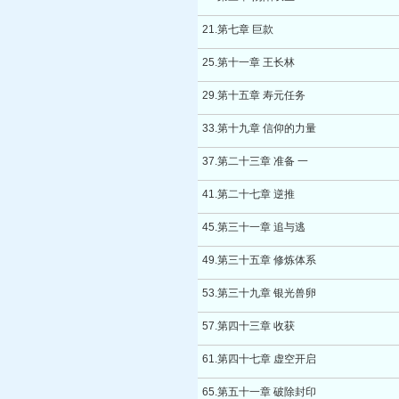
21.第七章 巨款
25.第十一章 王长林
29.第十五章 寿元任务
33.第十九章 信仰的力量
37.第二十三章 准备 一
41.第二十七章 逆推
45.第三十一章 追与逃
49.第三十五章 修炼体系
53.第三十九章 银光兽卵
57.第四十三章 收获
61.第四十七章 虚空开启
65.第五十一章 破除封印