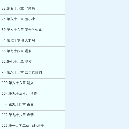
72.第五十八章 七颗痣
76.第六十二章 猪小小
80.第六十六章 罗全的心思
84.第七十章 仙人洞府
88.第七十四章 进洞
92.第七十八章 资质
96.第八十二章 器灵的目的
100.第八十六章 进入
104.第九十章 七叶植物
108.第九十四章 被困
112.第九十八章 邀请
116.第一百零二章 飞行法器