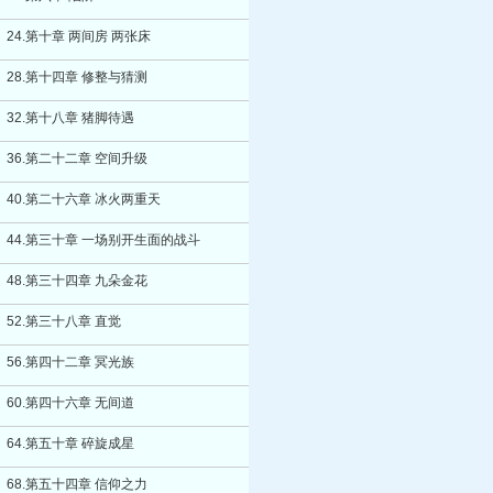
24.第十章 两间房 两张床
28.第十四章 修整与猜测
32.第十八章 猪脚待遇
36.第二十二章 空间升级
40.第二十六章 冰火两重天
44.第三十章 一场别开生面的战斗
48.第三十四章 九朵金花
52.第三十八章 直觉
56.第四十二章 冥光族
60.第四十六章 无间道
64.第五十章 碎旋成星
68.第五十四章 信仰之力