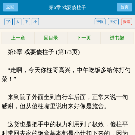
返回
第6章 戏耍傻柱子
首页
字:
大
中
小
护眼
关灯
报错
上一章
回目录
下一页
进书架
第6章 戏耍傻柱子 (第1/3页)
“走啊，今天你柱哥高兴，中午吃饭多给你打勺
菜！”
来到院子外面坐到自行车后面，正常来说一句
感谢，但从傻柱嘴里说出来好像是施舍。
这货也是把手中的权力利用到了极致，傻柱平
时带回去家的饭盒基本都是小灶扣下来的，因为