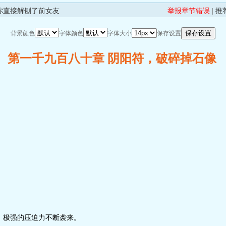
你直接解刨了前女友
举报章节错误
|
推
背景颜色
字体颜色
字体大小
保存设置
第一千九百八十章 阴阳符，破碎掉石像
极强的压迫力不断袭来。