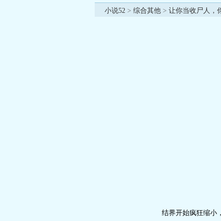
小说52
>
综合其他
>
让你当收尸人，
结界开始疯狂缩小，