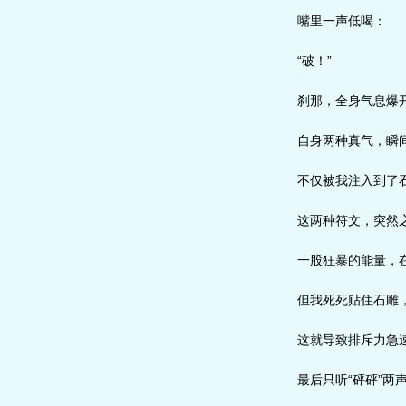
嘴里一声低喝：
“破！”
刹那，全身气息爆
自身两种真气，瞬
不仅被我注入到了石
这两种符文，突然之
一股狂暴的能量，在
但我死死贴住石雕，
这就导致排斥力急速
最后只听“砰砰”两