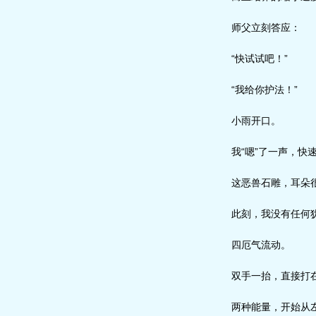
师父立刻答应：
“快试试吧！”
“我给你护法！”
小雨开口。
我“嗯”了一声，快
这恶兽石雕，耳朵很
此刻，我没有任何犹
四厄气流动。
双手一抬，直接打在
两种能量，开始从左