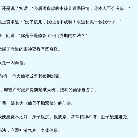
还是说了实话，“今后顶多你腹中孩儿遭遇险情，你本人不会有事。”
上哀求道：“没了孩儿，我也活不成啊！求道长救一救我母子。”
，问道：“你是不是修炼了一门养胎的功法？”
崖子老道的眼神变得有些奇怪。
是一闪而逝。
前有一位大仙变成李老娘到刘家。
’，却被卢绾媳妇提前窥破天机，把我的仙缘抢占了。
我一部名为《仙母圣胎双修》的仙法。
便感觉不太好，身子很沉、很疲累，常常精神不济，肚子酸痛难受。
法，立即神清气爽、身体健康。