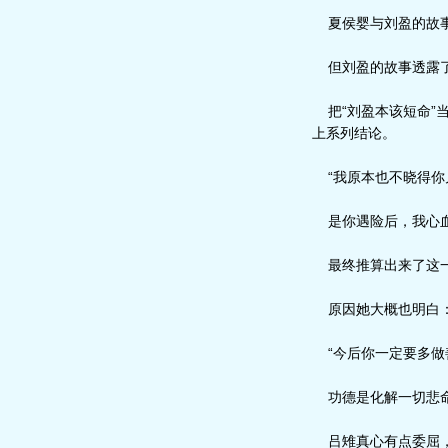
夏侯婴与刘盈的故事
但刘盈的故事透露了
把“刘盈本该短命”当
上系列结论。
“我原本也不晓得你
是你遇险后，我心血
最终推算出来了这一
原因她大概也明白：
“今后你一定要多做
功德是化解一切悲命
吕雉真心有点委屈，