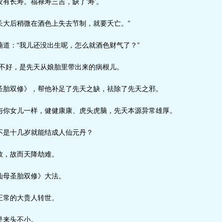
有长寿。福禄寿三吉，缺了‘寿’。
大后稍微在酒色上失去节制，就要夭亡。”
道：“我儿还没出生呢，怎么就酒色财气了？”
不好，是先天从娘胎里带出来的病根儿。
胎双修》，帮他补足了先天之缺，祛除了先天之邪。
你女儿一样，健健康康、虎头虎脑，先天本源异常雄厚。
是十几岁就能结成人仙元丹？
，故而天降劫难。
母圣胎双修》大法。
常的大贵人转世。
是来头不小。