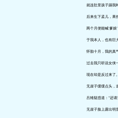
就连肚里孩子踢我时
后来生下孟儿，果然
两个月便能喊‘爹娘
于我本人，也有巨
怀胎十月，我的真气
过去我只听说女侠一
现在却是反过来了。
无崖子缓缓点头，道
吕雉疑惑道：“还请
无崖子脸上露出明显