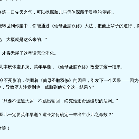
炼一口先天之气，可以挖掘胎儿与母体深藏于灵魂的‘潜能’。
转世到你腹中，你能通过《仙母圣胎双修》大法，把他上辈子的道行，
，大概就是这么来的。”
才将无崖子这番话完全消化。
儿本该体虚多病、英年早逝，《仙母圣胎双修》改变了这一结果。
天命不受影响，便顺着《仙母圣胎双修》的因果，引发下一个因果——因为
性，导致歹人注意到他、威胁到他安全这一结果？”
“只要不证道大罗，不跳出轮回，终究难逃命运编织的法网。”
我儿一定要英年早逝？道长如何确定一未出生小儿之命数？”
者嘛！