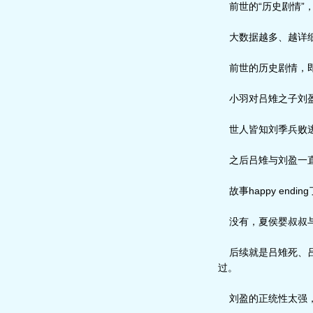
前世的“历史剧情”
大数据越多、越详细
前世的历史剧情，即
小羽对吕雉之子刘盈
世人皆知刘季兵败逃
之后吕雉与刘盈一直
故事happy endin
没有，夏侯婴叔叔与
后续就是吕雉死、吕
过。
刘盈的正统性太强，