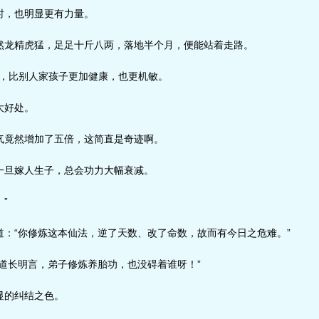
，也明显更有力量。
龙精虎猛，足足十斤八两，落地半个月，便能站着走路。
’，比别人家孩子更加健康，也更机敏。
大好处。
竟然增加了五倍，这简直是奇迹啊。
旦嫁人生子，总会功力大幅衰减。
”
：“你修炼这本仙法，逆了天数、改了命数，故而有今日之危难。”
道长明言，弟子修炼养胎功，也没碍着谁呀！”
的纠结之色。