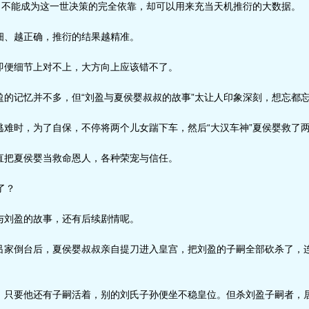
，不能成为这一世决策的完全依靠，却可以用来充当天机推衍的大数据。
、越正确，推衍的结果越精准。
便细节上对不上，大方向上应该错不了。
的记忆并不多，但“刘盈与夏侯婴叔叔的故事”太让人印象深刻，想忘都
难时，为了自保，不停将两个儿女踹下车，然后“大汉车神”夏侯婴救了
把夏侯婴当救命恩人，各种荣宠与信任。
g了？
刘盈的故事，还有后续剧情呢。
家倒台后，夏侯婴叔叔亲自提刀进入皇宫，把刘盈的子嗣全部砍杀了，
只要他还有子嗣活着，别的刘氏子孙便坐不稳皇位。但杀刘盈子嗣者，