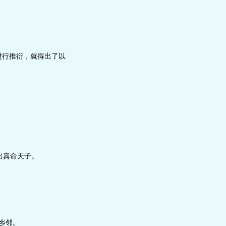
”进行推衍，就得出了以
出真命天子。
乡邻。