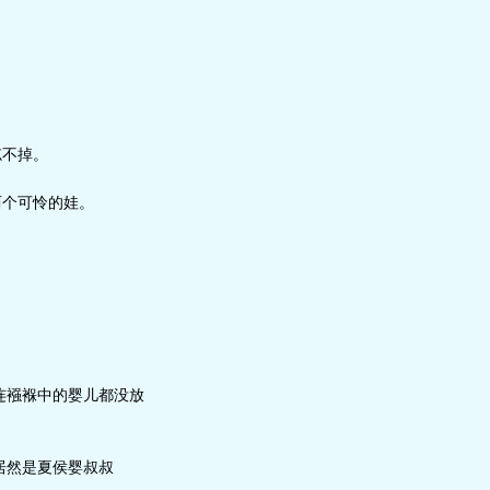
忘不掉。
两个可怜的娃。
连襁褓中的婴儿都没放
居然是夏侯婴叔叔