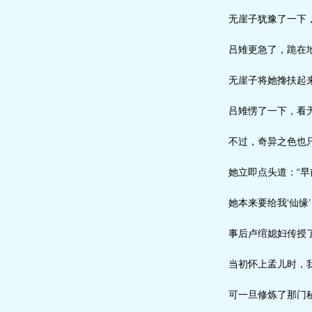
无崖子犹豫了一下，
吕雉更急了，跪在地
无崖子将她搀扶起来
吕雉愣了一下，看无
不过，奇异之色也只
她立即点头道：“早
她本来要给我‘仙缘
事后卢绾媳妇传授了
当初怀上孟儿时，我
可一旦修炼了那门秘