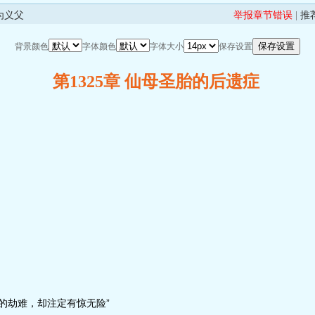
为义父
举报章节错误
|
推
背景颜色
字体颜色
字体大小
保存设置
第1325章 仙母圣胎的后遗症
的劫难，却注定有惊无险”