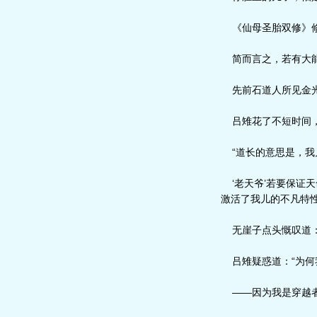
《仙母圣胎双修》修
简而言之，若有大能
先前石道人所见金光
吕雉花了不短时间，
“道长的意思是，我
‘老天爷’若要保证
激活了我儿的不凡特
无崖子点头慨叹道：
吕雉疑惑道：“为何
——因为我是穿越