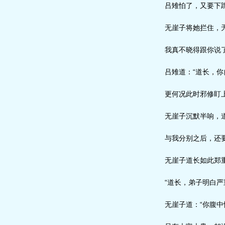
吕雉怕了，又要下
无崖子将她拦住，无
我真不晓得跟你说了
吕雉道：“道长，你
更何况此时邪修盯上
无崖子沉默半响，道
与我分别之后，还要
无崖子道长如此郑重
“道长，弟子明白严
无崖子道：“你腹中