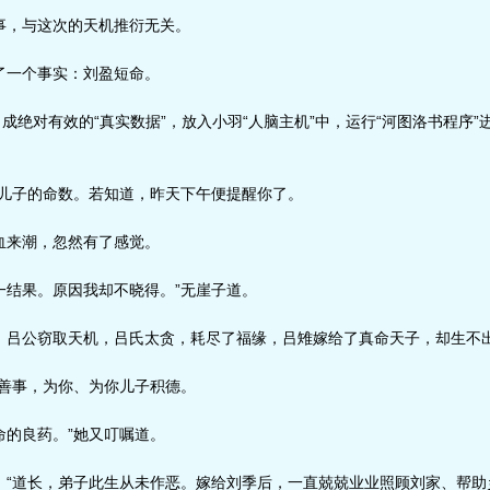
，与这次的天机推衍无关。
一个事实：刘盈短命。
成绝对有效的“真实数据”，放入小羽“人脑主机”中，运行“河图洛书程序
儿子的命数。若知道，昨天下午便提醒你了。
来潮，忽然有了感觉。
结果。原因我却不晓得。”无崖子道。
吕公窃取天机，吕氏太贪，耗尽了福缘，吕雉嫁给了真命天子，却生不
善事，为你、为你儿子积德。
的良药。”她又叮嘱道。
“道长，弟子此生从未作恶。嫁给刘季后，一直兢兢业业照顾刘家、帮助