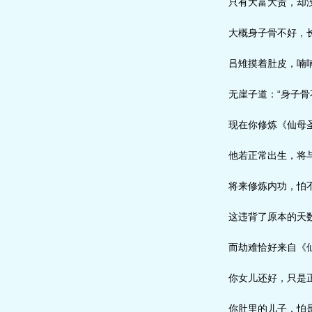
只有大富大贵，却没
大概身子骨不好，长
吕雉摸着肚皮，喃喃
无崖子道：“身子骨
现在你修炼《仙母圣
他若正常出生，将与
将来修炼内功，怕不
这违背了原本的天数
而劫难恰好来自《仙
你女儿还好，只是正
你肚里的儿子，怕