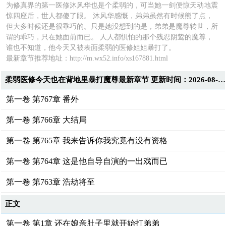
为修真界的第一医修沐风华也是个柔弱的，可当她一剑便惊天动地震
惊四座后，世人都傻了眼。 沐风华感慨，弟弟虽然有时候熊了点，
但大多时候还是很乖巧的。只是她没想到的是，弟弟是魔尊转世，所
谓的乖巧，只在她面前而已。 人人都惧怕的那个残忍阴鸷的魔尊，
谁也不知道，他今天又被表面柔弱的医修姐姐暴打了。
最新章节推荐地址：http://m.wx52.info/xs167881.html
柔弱医修今天也在背地里暴打魔尊最新章节 更新时间：2026-08-02T22:34:32
第一卷 第767章 番外
第一卷 第766章 大结局
第一卷 第765章 我来告诉你我究竟有没有资格
第一卷 第764章 这是他自导自演的一出戏而已
第一卷 第763章 浩劫将至
正文
第一卷 第1章 还在娘亲肚子里就开始打弟弟