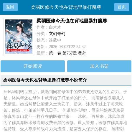
返回
柔弱医修今天也在背地里暴打魔尊
首页
柔弱医修今天也在背地里暴打魔尊
作者：白木木
分类：
玄幻奇幻
状态：连载中
更新：2026-08-02T22:34:32
最新：
第一卷 第767章 番外
开始阅读
加入书架
柔弱医修今天也在背地里暴打魔尊小说简介
沐风华刚转世投胎，就遇到同在母体中的弟弟要抢夺她的生命力。于
是，沐风华还在母体中就开始了打弟弟的日子。 而渣爹要杀妻儿入
无情道。她当然是让渣爹入土为安了。后来，沐风华过上了每天吃
饭，修炼，打弟弟的平凡日子。 但谁能告诉她，母亲的娘家居然是
修真界泰山北斗一样存在的医修世家——沐家。 再后来，沐风华成
为了修真界医术最高却收费最黑的医修。世人皆知，医修在修真界地
位特殊，受人尊崇却战斗力为渣渣，是需要人保护的存在。 谁都以