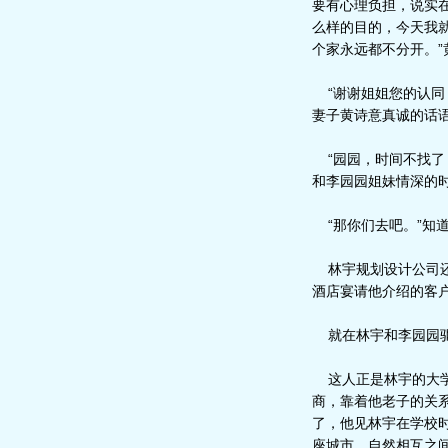
要有心理负担，说实
么样的目的，今天我
个家永远都不分开。
“谢谢姐姐您的认同
妻子黄诗意真诚的话
“园园，时间不找了
和李园园姐妹情深的
“那你们去吧。”知
林宇规划设计公司还
酒店宴请他介绍的客
就在林宇和李园园驱车
这人正是林宇的大学
商，靠着他老子的关
了，他见林宇在学校
座城市，自然相互之