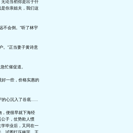
，无论当初你是出于什
就是你亲姐夫，我们这
远不会倒。”听了林宇
户。”正当妻子黄诗意
意急忙催促道。
境好一些，价格实惠的
入了谷底......
物，便很早就下海经
遥公子，仗势欺人惯
大学毕业后，又同在一
来，试图打压林宇。王