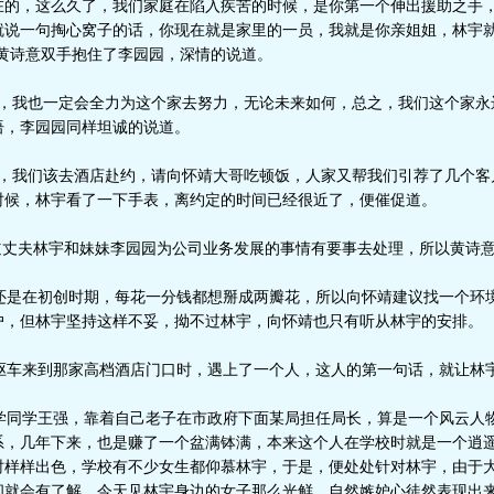
在的，这么久了，我们家庭在陷入疾苦的时候，是你第一个伸出援助之手
就说一句掏心窝子的话，你现在就是家里的一员，我就是你亲姐姐，林宇
”黄诗意双手抱住了李园园，深情的说道。
，我也一定会全力为这个家去努力，无论未来如何，总之，我们这个家永
语，李园园同样坦诚的说道。
，我们该去酒店赴约，请向怀靖大哥吃顿饭，人家又帮我们引荐了几个客
时候，林宇看了一下手表，离约定的时间已经很近了，便催促道。
道丈夫林宇和妹妹李园园为公司业务发展的事情有要事去处理，所以黄诗
是在初创时期，每花一分钱都想掰成两瓣花，所以向怀靖建议找一个环
户，但林宇坚持这样不妥，拗不过林宇，向怀靖也只有听从林宇的安排。
来到那家高档酒店门口时，遇上了一个人，这人的第一句话，就让林宇的心沉
同学王强，靠着自己老子在市政府下面某局担任局长，算是一个风云人
系，几年下来，也是赚了一个盆满钵满，本来这个人在学校时就是一个逍
时样样出色，学校有不少女生都仰慕林宇，于是，便处处针对林宇，由于
间就会有了解，今天见林宇身边的女子那么光鲜，自然嫉妒心徒然表现出