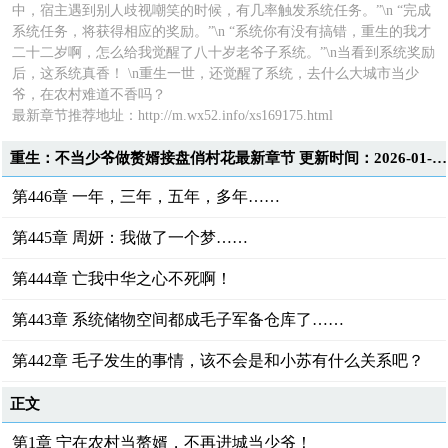
中，宿主遇到别人歧视嘲笑的时候，有几率触发系统任务。”\n “完成
系统任务，将获得相应的奖励。”\n “系统你有没有搞错，重生的我才
二十二岁啊，怎么给我觉醒了八十岁老爷子系统。”\n当看到系统奖励
后，这系统真香！ \n重生一世，还觉醒了系统，去什么大城市当少
爷，在农村难道不香吗？
最新章节推荐地址：http://m.wx52.info/xs169175.html
重生：不当少爷做赘婿接盘俏村花最新章节 更新时间：2026-01-29T17:27:50
第446章 一年，三年，五年，多年……
第445章 周妍：我做了一个梦……
第444章 亡我中华之心不死啊！
第443章 系统储物空间都成毛子军备仓库了……
第442章 毛子发生的事情，该不会是和小苏有什么关系吧？
正文
第1章 宁在农村当赘婿，不再进城当少爷！