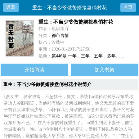
返回
重生：不当少爷做赘婿接盘俏村花
首页
重生：不当少爷做赘婿接盘俏村花
作者：琪琪木吖
分类：
都市言情
状态：连载中
更新：2026-01-29T17:27:50
最新：
第446章 一年，三年，五年，多年……
开始阅读
加入书架
重生：不当少爷做赘婿接盘俏村花小说简介
{多女主，发家致富，不怂猛干，爽文，系统}\n年轻时候苏汉东受尽
身边人冷眼嘲笑，当他那有钱的父亲找到他时，他义无反顾的丢下妻
子前往大城市当少爷。 \n怀有几月身孕的妻子意外离世，妻子的村花
半洋马好姐妹肖敏因欠下巨款，被逼而死。 \n这让后来得悉消息的苏
汉东后悔不已。\n在八十岁的时候重生了。 \n重生到丢下妻子，前往
大城市的前一晚。\n “检测到八十岁的宿主，受到子孙以及身边人的
冷眼嘲笑，觉醒超级老大爷系统，你大爷终究是你大爷。”\n “在生活