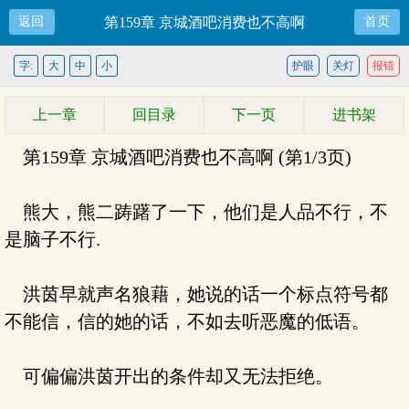
返回
第159章 京城酒吧消费也不高啊
首页
字:
大
中
小
护眼
关灯
报错
上一章
回目录
下一页
进书架
第159章 京城酒吧消费也不高啊 (第1/3页)
熊大，熊二踌躇了一下，他们是人品不行，不
是脑子不行.
洪茵早就声名狼藉，她说的话一个标点符号都
不能信，信的她的话，不如去听恶魔的低语。
可偏偏洪茵开出的条件却又无法拒绝。