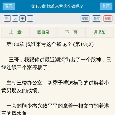
返回
第180章 找谁来亏这个钱呢？
首页
字:
大
中
小
护眼
关灯
报错
上一章
回目录
下一页
进书架
第180章 找谁来亏这个钱呢？ (第1/3页)
“三哥，我跟你讲最近潮流街出了一个股神，已
经连续三个涨停板了“
皇朝三楼办公室，驴秃子唾沫横飞的讲解着小
黄男朋友的战绩。
一旁的顾少杰兴致平平的拿着一根文竹钓着洪
三的风水鱼。