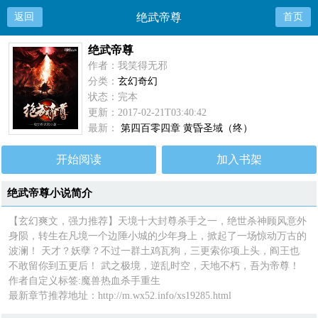
返回
绝武帝尊
首页
绝武帝尊
作者：我笑得无邪
分类：
玄幻奇幻
状态：完本
更新：2017-02-21T03:40:42
最新：
第四百零四章 黄昏圣域（终）
开始阅读
加入书架
绝武帝尊小说简介
【玄幻爽文，强力推荐】天境十大封尊杀手之一，绝世杀神顾风意外
身陨，转生在凡境一个边陲小城的少年身上，掀起了一场惊动万古的
波澜！ 天才？妖孽？不过一群土鸡瓦狗，三更索你项上头，阎王也
不敢留你到五更后！ 武之极境，逆乱时空，天地不朽，吾为帝尊！
作者自定义标签:魔兽热血杀手重生
最新章节推荐地址：http://m.wx52.info/xs19285.html