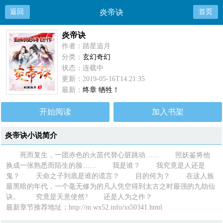
返回
炎帝诀
首页
炎帝诀
作者：踏星追月
分类：
玄幻奇幻
状态：连载中
更新：2019-05-16T14:21:35
最新：
终章 牺牲！
开始阅读
加入书架
炎帝诀小说简介
死而复生，一团赤色的火苗代替心脏跳动…… 照妖鉴将他
换成一张熟悉而陌生的脸…… 我是谁？ 我究竟是人还是
鬼？ 天命之子到底是谁的谎言？ 目的何为？ 在这人族
最黑暗的年代，一个毫无修为的凡人凭空得到太古之时最强的九劫仙
诀。 究竟是天意使然? 还是人为之作？
最新章节推荐地址：http://m.wx52.info/xs50341.html