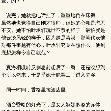
爱、的！！”
说完，她就把电话挂了，重重地倒在床褥上，
虽然她也觉得自己刚才很帅，但她的心却是忐忑
不安。她不怕叶承轩玩世不恭的样子，最怕就是
他云淡风轻的样子，因为越是淡漠，那就代表他
对那件事越有信心，叶承轩究竟在想什么，他到
底想怎样令自己就范？
夏海桐辗转反侧思前想后了一番，还是没想到
个所以然来，于是乎她干脆罢工，进入梦乡。
同一时间，香格里拉酒店里。
酒台昏暗的灯光下，是女人婀娜多姿的赤体，