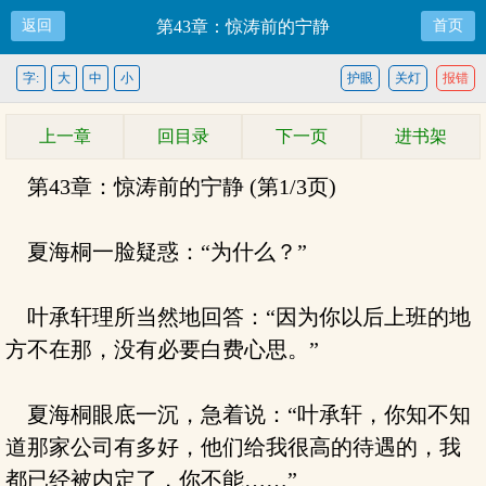
返回
第43章：惊涛前的宁静
首页
字:
大
中
小
护眼
关灯
报错
上一章
回目录
下一页
进书架
第43章：惊涛前的宁静 (第1/3页)
夏海桐一脸疑惑：“为什么？”
叶承轩理所当然地回答：“因为你以后上班的地
方不在那，没有必要白费心思。”
夏海桐眼底一沉，急着说：“叶承轩，你知不知
道那家公司有多好，他们给我很高的待遇的，我
都已经被内定了，你不能……”