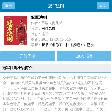
返回
冠军法则
首页
冠军法则
作者：葛洛夫街兄弟
分类：
网游竞技
状态：连载中
更新：2025-12-03T10:30:54
最新：
新书《求你了，快退役吧！》已发
开始阅读
加入书架
冠军法则小说简介
林奇穿越回2002年成为了一个篮球运动员，似乎拥有了实现梦想的机
会。 但为什么我只能获得NBA角色球员的能力？这篮球不打也罢！
等等，是NBA那些角色球员最强的一项能力都集中到我一个人身上？
比如能够同时拥有麦克朗的弹跳，雷吉.埃文斯的篮板，克劳福德的
运球和AC.格林那几乎不会受伤的身体？ 仅凭一两个闪光点也许只能
当角色球员，但如果，我是说如果，我的闪光点能凑出一条银河呢？
打！这篮球必须得打！......这是一个关于男人的故事。这是一个关于