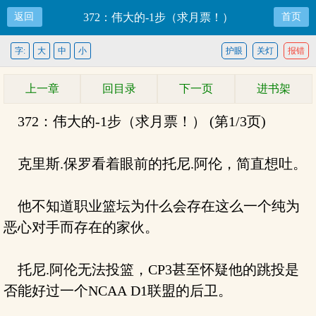
返回
372：伟大的-1步（求月票！）
首页
字:
大
中
小
护眼
关灯
报错
上一章
回目录
下一页
进书架
372：伟大的-1步（求月票！） (第1/3页)
克里斯.保罗看着眼前的托尼.阿伦，简直想吐。
他不知道职业篮坛为什么会存在这么一个纯为
恶心对手而存在的家伙。
托尼.阿伦无法投篮，CP3甚至怀疑他的跳投是
否能好过一个NCAA D1联盟的后卫。