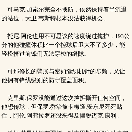
可马克.加索尔完全不换防，依然保持着半沉退
的站位，大卫.韦斯特根本没法获得机会。
托尼.阿伦也用不可思议的速度绕过掩护，193公
分的他碰撞体积比一个控球后卫大不了多少，能
轻松挤过前锋们无法穿梭的缝隙。
可那修长的臂展与密如缝纫机针的步频，又让
他拥有锋线级别的防守覆盖面积。
克里斯.保罗没能通过这次挡拆撕开任何空间，
他想传球，但保罗.乔治被卡梅隆.安东尼死死贴
住，阿伦.阿弗拉罗还没来得及摆脱迈克.康利。