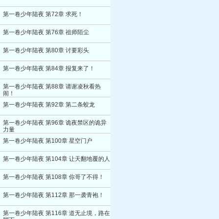
第一卷少年陆夜 第72章 求死！
第一卷少年陆夜 第76章 祖师陌尘
第一卷少年陆夜 第80章 讨要彩头
第一卷少年陆夜 第84章 报复来了！
第一卷少年陆夜 第88章 请谢凌秋看热
闹！
第一卷少年陆夜 第92章 第二条蛟龙
第一卷少年陆夜 第96章 诡夜禁区的诡异
力量
第一卷少年陆夜 第100章 星空门户
第一卷少年陆夜 第104章 让天翻地覆的人
第一卷少年陆夜 第108章 你哥了不得！
第一卷少年陆夜 第112章 那一袭青袍！
第一卷少年陆夜 第116章 道无止境，路在