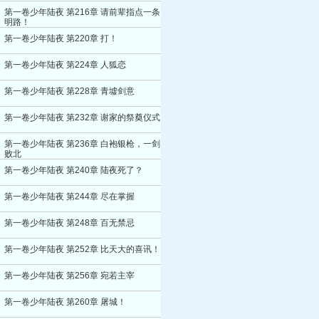
第一卷少年陆夜 第216章 请前辈指点一条
明路！
第一卷少年陆夜 第220章 打！
第一卷少年陆夜 第224章 人狐恋
第一卷少年陆夜 第228章 青墟剑意
第一卷少年陆夜 第232章 谢家的祭奠仪式
第一卷少年陆夜 第236章 白袍银枪，一剑
败北
第一卷少年陆夜 第240章 陆夜死了？
第一卷少年陆夜 第244章 尽在掌握
第一卷少年陆夜 第248章 百无禁忌
第一卷少年陆夜 第252章 比天大的喜讯！
第一卷少年陆夜 第256章 宛若主宰
第一卷少年陆夜 第260章 屠城！