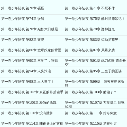
第一卷少年陆夜 第70章 碾压
第一卷少年陆夜 第71章 不死不休
第一卷少年陆夜 第74章 误解
第一卷少年陆夜 第75章 解封祖师印记！
第一卷少年陆夜 第78章 宛如大日独照
第一卷少年陆夜 第79章 疑神疑鬼
第一卷少年陆夜 第82章 破境！
第一卷少年陆夜 第83章 惊动灵苍界！
第一卷少年陆夜 第86章 丈母娘家的背景
第一卷少年陆夜 第87章 风暴来袭
第一卷少年陆夜 第90章 再见了，狗贼
第一卷少年陆夜 第91章 此刀名唤‘烽血长
空’
第一卷少年陆夜 第94章 人头滚滚
第一卷少年陆夜 第95章 三皇子的图谋
第一卷少年陆夜 第98章 出大事了！
第一卷少年陆夜 第99章、陆夜被彻底激
怒
第一卷少年陆夜 第102章 真正的幕后凶手
第一卷少年陆夜 第103章 赌输了？
第一卷少年陆夜 第106章 极致的杀戮
第一卷少年陆夜 第107章 万星拱卫 剑鸣
如潮
第一卷少年陆夜 第110章 没有胜算
第一卷少年陆夜 第111章 抢夺剑意
第一卷少年陆夜 第114章 陆夜身上的玄机
第一卷少年陆夜 第115章 逆转生灭