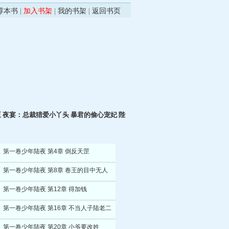
荐本书
|
加入书架
|
我的书架
|
返回书页
臣
夜宴：总裁猎爱小丫头
暴君的偷心宠妃
陛
立
第一卷少年陆夜 第4章 倒反天罡
第一卷少年陆夜 第8章 卷王的目中无人
第一卷少年陆夜 第12章 得加钱
第一卷少年陆夜 第16章 不当人子陆老二
第一卷少年陆夜 第20章 小爷要改姓