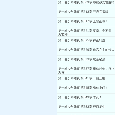
第一卷少年陆夜 第309章 墨裙少女雷婉晴
第一卷少年陆夜 第313章 开启吞雷罐
第一卷少年陆夜 第317章 玉娑圣尊！
第一卷少年陆夜 第321章 巫皇、宁不归、
万玄塔！
第一卷少年陆夜 第325章 神圣精血
第一卷少年陆夜 第329章 道宫之主的传人
第一卷少年陆夜 第333章 坟墓秘禁
第一卷少年陆夜 第337章 重修战剑，杀上
九霄！
第一卷少年陆夜 第341章 一箭三雕
第一卷少年陆夜 第345章 鬼仙上门！
第一卷少年陆夜 第349章 求死！
第一卷少年陆夜 第353章 死而复生