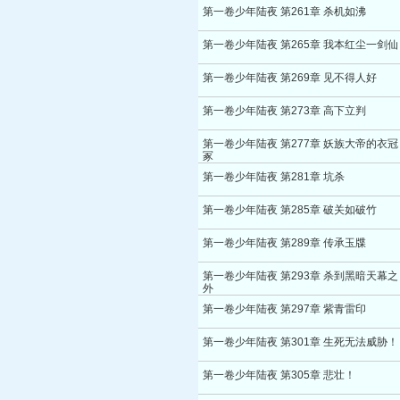
第一卷少年陆夜 第261章 杀机如沸
第一卷少年陆夜 第265章 我本红尘一剑仙
第一卷少年陆夜 第269章 见不得人好
第一卷少年陆夜 第273章 高下立判
第一卷少年陆夜 第277章 妖族大帝的衣冠
冢
第一卷少年陆夜 第281章 坑杀
第一卷少年陆夜 第285章 破关如破竹
第一卷少年陆夜 第289章 传承玉牒
第一卷少年陆夜 第293章 杀到黑暗天幕之
外
第一卷少年陆夜 第297章 紫青雷印
第一卷少年陆夜 第301章 生死无法威胁！
第一卷少年陆夜 第305章 悲壮！