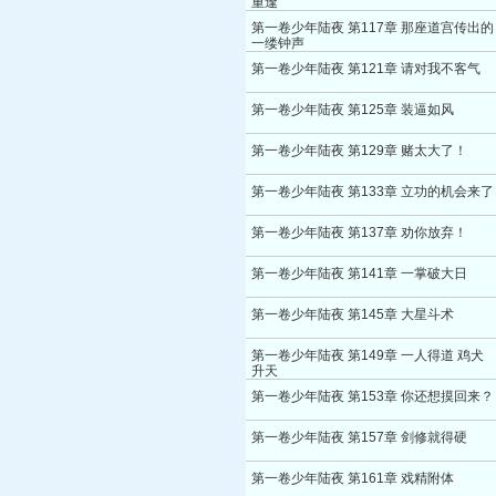
重逢
第一卷少年陆夜 第117章 那座道宫传出的
一缕钟声
第一卷少年陆夜 第121章 请对我不客气
第一卷少年陆夜 第125章 装逼如风
第一卷少年陆夜 第129章 赌太大了！
第一卷少年陆夜 第133章 立功的机会来了
第一卷少年陆夜 第137章 劝你放弃！
第一卷少年陆夜 第141章 一掌破大日
第一卷少年陆夜 第145章 大星斗术
第一卷少年陆夜 第149章 一人得道 鸡犬
升天
第一卷少年陆夜 第153章 你还想摸回来？
第一卷少年陆夜 第157章 剑修就得硬
第一卷少年陆夜 第161章 戏精附体