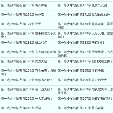
第一卷少年陆夜 第166章 诡异降临
第一卷少年陆夜 第167章 轮转九死图
第一卷少年陆夜 第170章 彼岸引
第一卷少年陆夜 第171章 见我如见仙神
第一卷少年陆夜 第174章 登天
第一卷少年陆夜 第175章 灵真老祖、雷霆
洞窟
第一卷少年陆夜 第178章 恨不能娶女帝为
第一卷少年陆夜 第179章 无形无相、空空
妻！
如幻
第一卷少年陆夜 第182章 妖二代们
第一卷少年陆夜 第183章 干死他们
第一卷少年陆夜 第186章 玄衣前辈的画像
第一卷少年陆夜 第187章 天禁黑暗，万古
如长夜
第一卷少年陆夜 第190章 恍然大悟
第一卷少年陆夜 第191章 他们实在太拼了
第一卷少年陆夜 第194章 万古长夜，只盼
第一卷少年陆夜 第195章 生死争锋
君来
第一卷少年陆夜 第198章 剑修当如此！
第一卷少年陆夜 第199章 谁在称无敌
第一卷少年陆夜 第202章 装一波大的！
第一卷少年陆夜 第203章 陆夜破境时，步
步生莲
第一卷少年陆夜 第206章 一人定成败！
第一卷少年陆夜 第207章 陆夜何德何能？
第一卷少年陆夜 第210章 反噬
第一卷少年陆夜 第211章 星临老祖