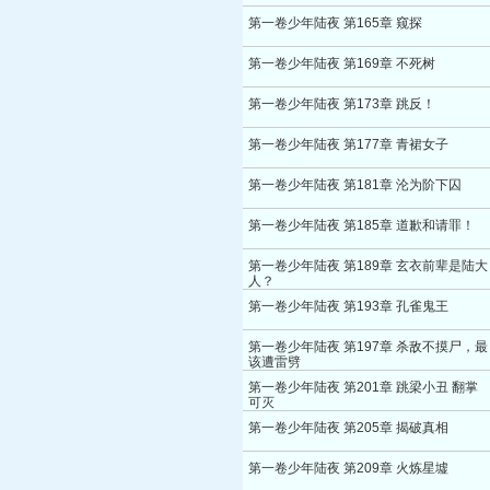
第一卷少年陆夜 第165章 窥探
第一卷少年陆夜 第169章 不死树
第一卷少年陆夜 第173章 跳反！
第一卷少年陆夜 第177章 青裙女子
第一卷少年陆夜 第181章 沦为阶下囚
第一卷少年陆夜 第185章 道歉和请罪！
第一卷少年陆夜 第189章 玄衣前辈是陆大
人？
第一卷少年陆夜 第193章 孔雀鬼王
第一卷少年陆夜 第197章 杀敌不摸尸，最
该遭雷劈
第一卷少年陆夜 第201章 跳梁小丑 翻掌
可灭
第一卷少年陆夜 第205章 揭破真相
第一卷少年陆夜 第209章 火炼星墟