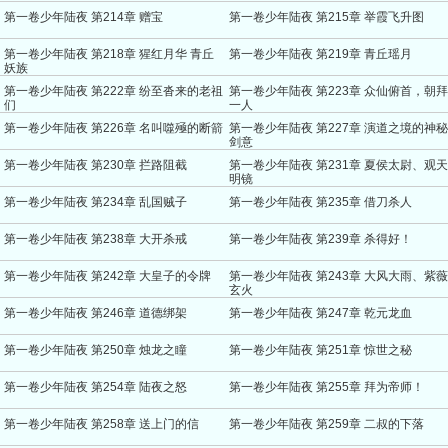
第一卷少年陆夜 第214章 赠宝
第一卷少年陆夜 第215章 举霞飞升图
第一卷少年陆夜 第218章 猩红月华 青丘
第一卷少年陆夜 第219章 青丘瑶月
妖族
第一卷少年陆夜 第222章 纷至沓来的老祖
第一卷少年陆夜 第223章 众仙俯首，朝拜
们
一人
第一卷少年陆夜 第226章 名叫噬殛的断箭
第一卷少年陆夜 第227章 演道之境的神秘
剑意
第一卷少年陆夜 第230章 拦路阻截
第一卷少年陆夜 第231章 夏侯太尉、观天
明镜
第一卷少年陆夜 第234章 乱国贼子
第一卷少年陆夜 第235章 借刀杀人
第一卷少年陆夜 第238章 大开杀戒
第一卷少年陆夜 第239章 杀得好！
第一卷少年陆夜 第242章 大皇子的令牌
第一卷少年陆夜 第243章 大风大雨、紫薇
玄火
第一卷少年陆夜 第246章 道德绑架
第一卷少年陆夜 第247章 乾元龙血
第一卷少年陆夜 第250章 烛龙之瞳
第一卷少年陆夜 第251章 惊世之秘
第一卷少年陆夜 第254章 陆夜之怒
第一卷少年陆夜 第255章 拜为帝师！
第一卷少年陆夜 第258章 送上门的信
第一卷少年陆夜 第259章 二叔的下落