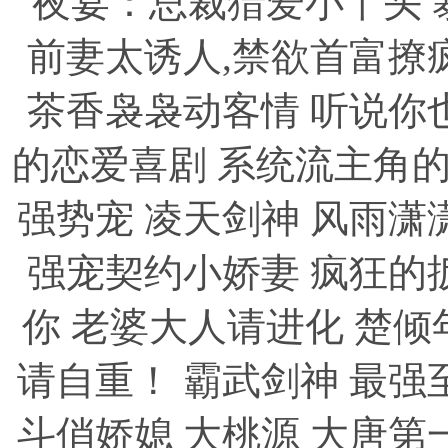
夜宴：总裁猎爱小丫头
前妻太诱人,禁欲首富撩
茶香袅袅动客情
听说你
的恋爱喜剧
系统流主角
强势宠
凌天剑神
风雨潇
强宠契约小娇妻
疯狂的
你
老婆大人请进化
楚倾
请自重！
霸武剑神
最强
斗俏娇媳
大桃源
大唐第