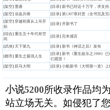
[
架空
]
墨唐
[
目录
]
新书已经近十万字，求支持
[
架空
]
浴血兵锋
[
目录
]
第1307章封赏（全书完及
[
架空
]
穿越初唐从上吊开
[
目录
]
开新书了
始
[
综合
]
重生五十年代有空
[
目录
]
完本感言
间
[
武侠
]
天下第九
[
目录
]
新书《神话之后》发布
[
目录
]
新书《重生娱乐之1990》
[
都市
]
重生之最强人生
们观赏！
[
架空
]
跃马大明
[
目录
]
小船新书《大明第一吏》上
小说5200
所收录作品均
站立场无关。如侵犯了