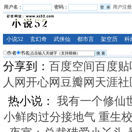
用户名：
密码：
用户注册
小说52
玄幻奇
武侠仙
都市言
架空历
科
幻
侠
情
史
作者
书名
分享到：
百度空间
百度贴
人网
开心网
豆瓣网
天涯社
热小说：
我有一个修仙
小鲜肉过分接地气
重生