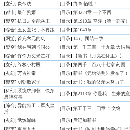
[
玄幻
]
炎帝诀
[
目录
]
终章 牺牲！
[
都市
]
最佳赘婿
[
目录
]
第3223章 一个不留
[
架空
]
抗日之全能兵王
[
目录
]
第1913章 空降（第一部完）
[
综合
]
丑女医妃，不要跑
[
目录
]
第1049章
[
网游
]
首充六元的剑
[
目录
]
145、团结一致
[
架空
]
我在明朝当国公
[
目录
]
第一千三百一十九章 大结局
[
综合
]
许你万丈光芒好
[
目录
]
【新书《月亮在怀里》】
[
玄幻
]
终极小村医
[
目录
]
第两千二百八十七章 药园
[
玄幻
]
万古神帝
[
目录
]
新书《元始法则》发布了！
[
架空
]
明朝败家子
[
目录
]
新书：我的父亲太努力了
[
科幻
]
系统求卸载：快穿
[
目录
]
第2113章 你是我，生来的
男神有毒
[
综合
]
异能特工：军火皇
[
目录
]
第五千三十四章 全文终
后
[
玄幻
]
武炼巅峰
[
目录
]
后记加新书
[
都市
]
重启九七
[
目录
]
新书《回到大明当崇祯》已