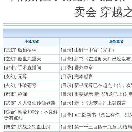
卖会
穿越
小说名称
最新章节
[
玄幻
]
魔栖梧桐
[
目录
]
山野一中官（完本）
[
玄幻
]
傲世九重天
[
目录
]
新书《左道倾天》已经发布
[
都市
]
手术直播间
[
目录
]
番外单章
[
玄幻
]
元尊
[
目录
]
完本感言
[
玄幻
]
斗破苍穹
[
目录
]
新书元尊已在起点上传，欢
[
都市
]
捡漏
[
目录
]
重要提示 新书斩龙已上传 
[
武侠
]
凡人修仙传仙界篇
[
目录
]
新书《大梦主》上架感言
[
综合
]
蜜爱100分：不良鲜
[
目录
]
●二囧新书《余生有你，甜
妻有点甜
[
架空
]
抗战之铁血山河
[
目录
]
第一千三百四十九章 大结局